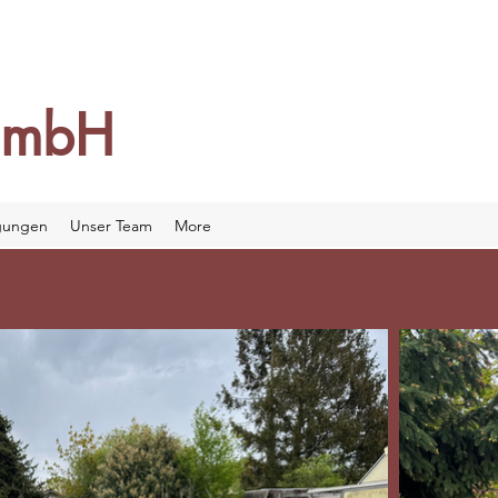
GmbH
igungen
Unser Team
More