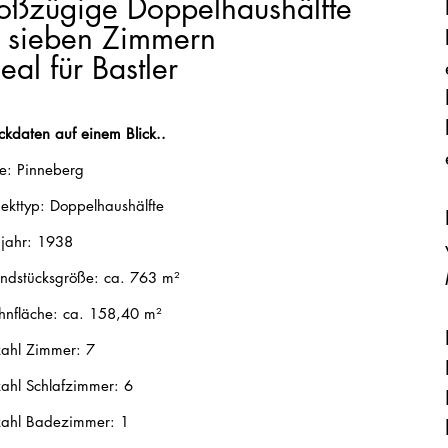
oßzügige Doppelhaushälfte
t sieben Zimmern
deal für Bastler
Eckdaten auf einem Blick..
e: Pinneberg
ekttyp: Doppelhaushälfte
jahr: 1938
ndstücksgröße: ca. 763 m²
nfläche: ca. 158,40 m²
ahl Zimmer: 7
ahl Schlafzimmer: 6
ahl Badezimmer: 1